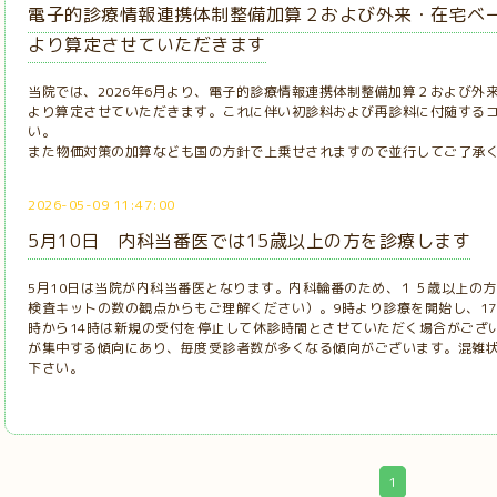
電子的診療情報連携体制整備加算２および外来・在宅ベー
より算定させていただきます
当院では、2026年6月より、電子的診療情報連携体制整備加算２および外来
より算定させていただきます。これに伴い初診料および再診料に付随する
い。
また物価対策の加算なども国の方針で上乗せされますので並行してご了承
2026-05-09 11:47:00
5月10日 内科当番医では15歳以上の方を診療します
5月10日は当院が内科当番医となります。内科輪番のため、１５歳以上の
検査キットの数の観点からもご理解ください）。9時より診療を開始し、17
時から14時は新規の受付を停止して休診時間とさせていただく場合がござ
が集中する傾向にあり、毎度受診者数が多くなる傾向がございます。混雑
下さい。
1