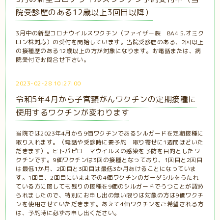
院受診歴のある12歳以上3回目以降）
3月中の新型コロナウイルスワクチン（ファイザー製 BA4.5.オミク
ロン株対応）の受付を開始しています。当院受診歴のある、2回以上
の接種歴のある12歳以上の方が対象になります。お電話または、病
院受付でお問合せ下さい。
2023-02-28 10:27:00
令和5年4月から子宮頸がんワクチンの定期接種に
使用するワクチンが変わります
当院では2023年4月から9価ワクチンであるシルガードを定期接種に
取り入れます。（電話や受診時に要予約 取り寄せに1週間ほどいた
だきます）。ヒトパピローマウイルスの感染を予防を目的としたワ
クチンです。9価ワクチンは3回の接種となっており、1回目と2回目
は最低1か月、2回目と3回目は最低3か月あけることになっていま
す。1回目、2回目にいままでの4価ワクチンのガーダシルをうたれ
ている方に関しても残りの接種を9価のシルガードでうつことが認め
られましたので、特別にお申し出の無い限りは対象の方は9価ワクチ
ンを使用させていただきます。あえて4価ワクチンをご希望される方
は、予約時に必ずお申し出ください。