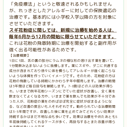
「免疫療法」というと敬遠されるかもしれません
が、れっきとしたアレルギーに対しての保険適応の
治療です。基本的には小学校入学以降の方を対象に
させていただきます。
スギ花粉症に関しては、新規に治療を始める人は、
毎年6月から12
月の開始に限らせていただきます。
これは花粉の飛散時期に治療を開始すると副作用が
強く出る可能性があるためです
。
【治療概要】
1日に1回、舌の裏の部分にラムネの様な形の溶け出す薬を置いて、
1分間飲み込まないように我慢します。薬にスギや、ダニに共通する
成分が含まれており徐々に体を慣らしてアレルギーが強く起こらな
いような体質を作っていくイメージです。そのため、花粉症の方は
花粉の飛散している時期にかかわらず年中服用します。治療の期間
は3年間ほど毎日投与を継続します。7-8割ほどの人は効果が得ら
れ、いままで例年花粉シーズンにでていた症状が改善し、全く薬を
飲まなくてよくなる方や、いままで薬を飲んでも効果が不十分であ
った人が、花粉症の薬をのめばほぼ完全に症状が収まるようにな
る、など改善の度合いも人それぞれです。勧められている治療期間
は3-5年間ですが、改善した後に薬を止めてみてどれくらい効果が
持続するかはまだ不明な点も多いです。効果は治療をやめたあとも5
年前後持続してくれるケースが多く、再投与するとまた改善が得ら
れる例が多いようです。