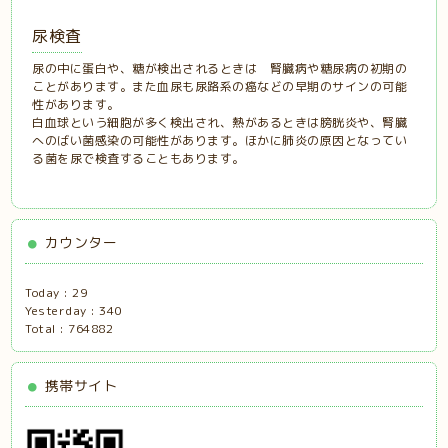
尿検査
尿の中に蛋白や、糖が検出されるときは 腎臓病や糖尿病の初期の
ことがあります。また血尿も尿路系の癌などの早期のサインの可能
性があります。
白血球という細胞が多く検出され、熱があるときは膀胱炎や、腎臓
へのばい菌感染の可能性があります。ほかに肺炎の原因となってい
る菌を尿で検査することもあります。
カウンター
Today :
29
Yesterday :
340
Total :
764882
携帯サイト